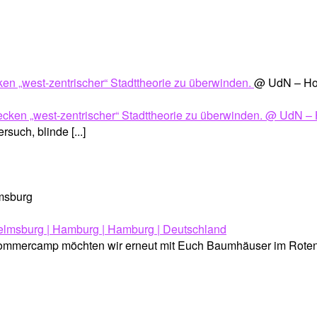
ken „west-zentrischer“ Stadttheorie zu überwinden.
@ UdN – Ho
 blinde [...]
msburg
mercamp möchten wir erneut mit Euch Baumhäuser im Rotenhä