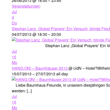
26/06/2013 @ 18:00 – 23:45
Veranstaltungen
Jul
4
Do
Stephan Lanz „Global Prayers“ Ein Versuch, blinde Flec
04/07/2013 @ 18:30 – 20:00
Stephan Lanz „Global Prayers“ Ein Versuch,
Jul
15
Mo
HANG ON! – Baumhäuser 2013
@ UdN – Hotel?Wilhel
15/07/2013 – 27/07/2013
all-day
Liebe Baumhaus-Freunde, in unserem diesjährigen Som
werden: [...]
Jul
15
Mo