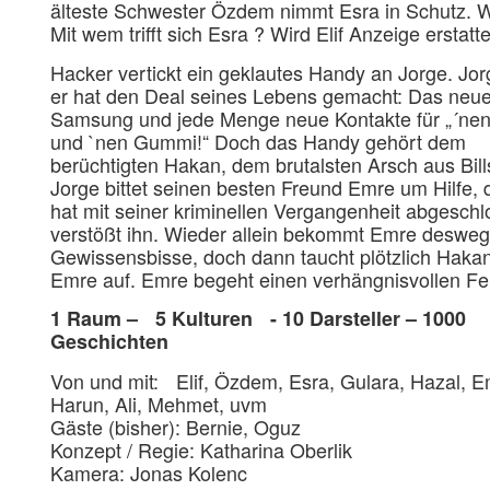
älteste Schwester Özdem nimmt Esra in Schutz. 
Mit wem trifft sich Esra ? Wird Elif Anzeige erstatt
Hacker vertickt ein geklautes Handy an Jorge. Jor
er hat den Deal seines Lebens gemacht: Das neu
Samsung und jede Menge neue Kontakte für „´ne
und `nen Gummi!“ Doch das Handy gehört dem
berüchtigten Hakan, dem brutalsten Arsch aus Bill
Jorge bittet seinen besten Freund Emre um Hilfe, 
hat mit seiner kriminellen Vergangenheit abgesch
verstößt ihn. Wieder allein bekommt Emre deswe
Gewissensbisse, doch dann taucht plötzlich Hakan
Emre auf. Emre begeht einen verhängnisvollen F
1 Raum – 5 Kulturen - 10 Darsteller – 1000
Geschichten
Von und mit: Elif, Özdem, Esra, Gulara, Hazal, E
Harun, Ali, Mehmet, uvm
Gäste (bisher): Bernie, Oguz
Konzept / Regie: Katharina Oberlik
Kamera: Jonas Kolenc