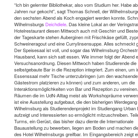
“Ich bin gelernter Bibliothekar, also vom Studium her. Habe ab
Jahren nur gekocht”, sagt Thomas Schnell, der Wilhelmsburger
den sechsten Abend als Koch engagiert werden konnte. Schnel
Wilhelmsburgs
Deichdiele
. Das kleine Lokal an der Veringstra
Hotelrestaurant diesen Mittwoch auch mit Geschirr und Beste
der Tageskarte stehen Auberginen mit Frischkäse gefüllt, zypr
Schweineragout und eine Currylinsensuppe. Alles schmeckt g
Der Speisesaal ist voll, und sogar das Wilhelmsburg Orchestr
Hausband, kann sich satt essen. Wie immer folgt der Abend e
Versuchsanordnung. Diesen Mittwoch haben Studierende die
selbstgebaute Bar in die Rezeption integriert. Zum einen, um 
Essenssaal mehr Tische unterzubringen (um den wachsende
Gästestrom platzieren zu können) und zum anderen, um die
Interaktionsmöglichkeiten von Bar und Rezeption zu vereinen.
Räumen die im UdN-Alltag meist als Workshopräume verwen
ist eine Ausstellung aufgebaut, die den bisherigen Werdegang
Wilhelmsburg als Studierendenprojekt im Studiengang Urban
aufzeigt und Interessierten so ermöglicht mitzuschreiben. Tei
Turms, ein Gerüst, das bisher dazu diente die Internationale
Bauaustellung zu bewerben, liegen am Boden und machen die 
des Hotel Wilhelmsburgs greifbar. Im Eingangsbereich zeigt e