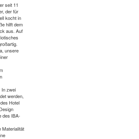
er seit 11
, der für
l kocht in
ße hilft dem
ck aus. Auf
iotisches
roßartig.
a, unsere
iner
im
n
 In zwei
det werden,
 des Hotel
 Design
le des IBA-
Materialität
ine