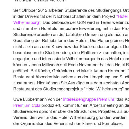
Seit Oktober 2012 arbeiten Studierende des Studiengangs Ur
in der Universität der Nachbarschaften an dem Projekt
“Hotel
Wilhelmsburg”
. Das Gebäude der UdN wird in Teilen weiter z
und nimmt ein Hotel als temporäre Erweiterung mit in das Pr
Studierende arbeiten an der baulichen Umsetzung als auch an
Gestaltung der Betriebsform des Hotels. Die Planung eines H
nicht allein aus dem Know-how der Studierenden erfolgen. De
beschlossen die Studierenden, eine Plattform zu schaffen, in 
engagierte und interessierte Wilhelmsburger in das Hotel einb
können. Jeden Mittwoch seit Ende November hat das Hotel R
geöffnet. Bei Küche, Getränken und Musik kamen bisher an f
Restaurant-Abenden Menschen aus der Umgebung und Stud
zusammen. Hier können Sie Auszüge aus dem sechsten Abe
Restaurant des Studierendenprojekts “Hotel Wilhelmsburg” n
Üwe Lübbermann von der
Interessengruppe Premium
, das Ko
Premium Cola
produziert, kommt für ein Arbeitsmeeting an di
Studierenden spricht er über die Struktur des Projektes als a
Vereins, den wir für das Hotel Wilhelmsburg gründen werden.
der Organisation des Vereins ist nun klarer und komplexer.