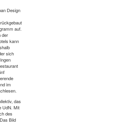
ban Design
urückgebaut
ogramm auf.
 der
otels kann
shalb
der sich
ringen
estaurant
ünf
ierende
nd im
achlesen.
llektiv, das
e UdN. Mit
uch des
 Das Bild