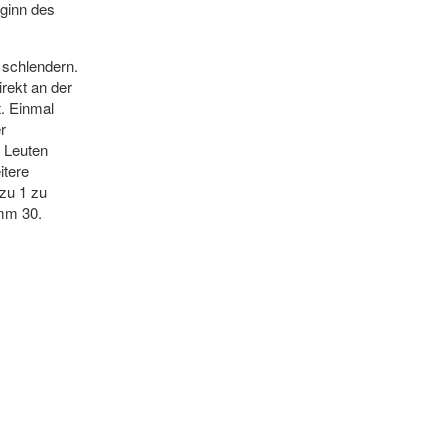
ginn des
 schlendern.
irekt an der
t. Einmal
r
t Leuten
itere
 zu 1 zu
amm 30.