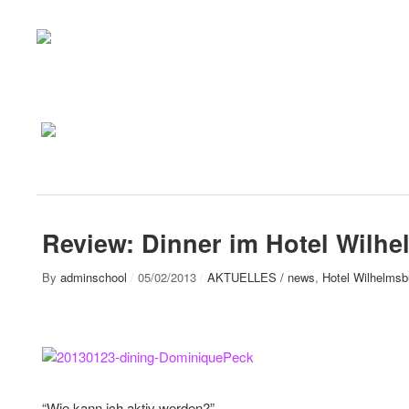
Review: Dinner im Hotel Wilh
By
adminschool
/
05/02/2013
/
AKTUELLES / news
,
Hotel Wilhelmsb
“Wie kann ich aktiv werden?”